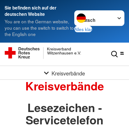
Sie befinden sich auf der
Sprache wechseln zu
deutschen Website
You are on the German website,
you can use the switch to switch to
Alles klar
the English one
Kreisverband
Witzenhausen e.V.
Kreisverbände
Kreisverbände
Lesezeichen -
Servicetelefon