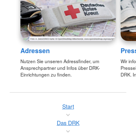
Adressen
Pres
Nutzen Sie unseren Adressfinder, um
Wir inf
Ansprechpartner und Infos über DRK-
Pressei
Einrichtungen zu finden.
DRK. In
Start
Das DRK