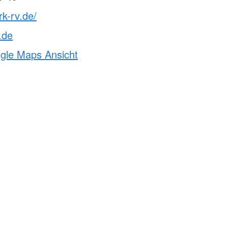
rk-rv.de/
.de
ogle Maps Ansicht