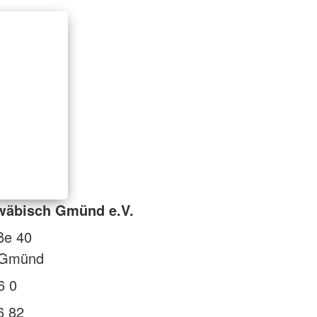
wäbisch Gmünd e.V.
ße 40
 Gmünd
6 0
6 82