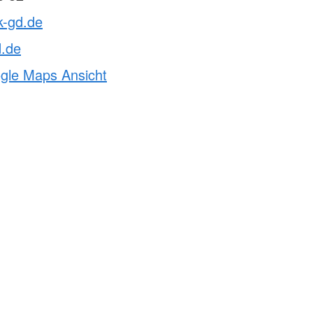
k-gd.de
d.de
ogle Maps Ansicht