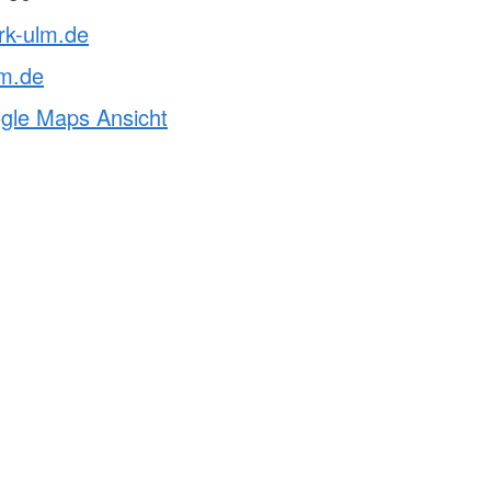
rk-ulm.de
lm.de
ogle Maps Ansicht