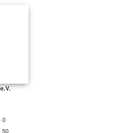
e.V.
 0
 50