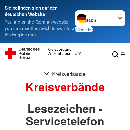
Sie befinden sich auf der
Sprache wechseln zu
deutschen Website
You are on the German website,
you can use the switch to switch to
Alles klar
the English one
Kreisverband
Witzenhausen e.V.
Kreisverbände
Kreisverbände
Lesezeichen -
Servicetelefon