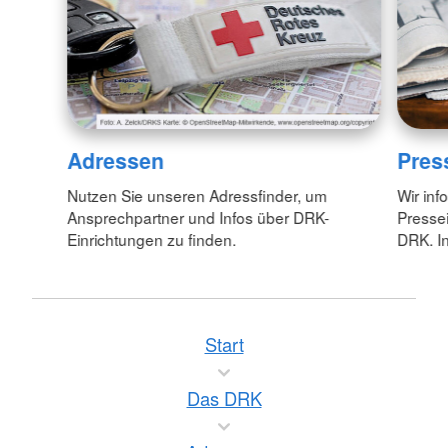
Adressen
Pres
Nutzen Sie unseren Adressfinder, um
Wir inf
Ansprechpartner und Infos über DRK-
Pressei
Einrichtungen zu finden.
DRK. In
Start
Das DRK