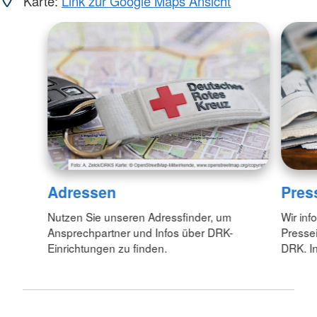
Karte:
Link zur Google Maps Ansicht
Adressen
Pres
Nutzen Sie unseren Adressfinder, um
Wir inf
Ansprechpartner und Infos über DRK-
Pressei
Einrichtungen zu finden.
DRK. In