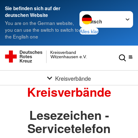
Sie befinden sich auf der
Sprache wechseln zu
deutschen Website
You are on the German website,
you can use the switch to switch to
Alles klar
the English one
Kreisverband
Witzenhausen e.V.
Kreisverbände
Kreisverbände
Lesezeichen -
Servicetelefon