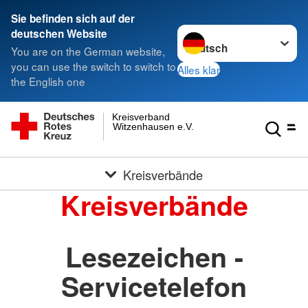
Sie befinden sich auf der
Sprache wechseln zu
deutschen Website
You are on the German website,
you can use the switch to switch to
Alles klar
the English one
Kreisverband
Witzenhausen e.V.
Kreisverbände
Kreisverbände
Lesezeichen -
Servicetelefon