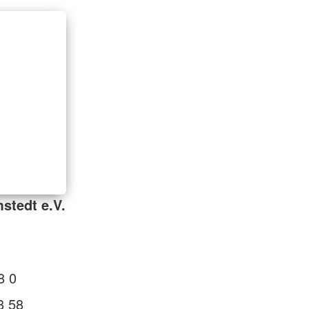
stedt e.V.
8 0
8 58