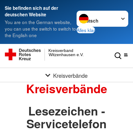
Sie befinden sich auf der
Sprache wechseln zu
deutschen Website
You are on the German website,
you can use the switch to switch to
Alles klar
the English one
Kreisverband
Witzenhausen e.V.
Kreisverbände
Kreisverbände
Lesezeichen -
Servicetelefon