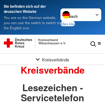
Sie befinden sich auf der
Sprache wechseln zu
deutschen Website
You are on the German website,
you can use the switch to switch to
Alles klar
the English one
Kreisverband
Witzenhausen e.V.
Kreisverbände
Kreisverbände
Lesezeichen -
Servicetelefon