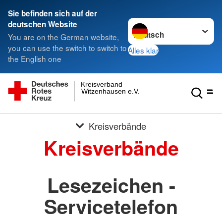
Sie befinden sich auf der
Sprache wechseln zu
deutschen Website
You are on the German website,
you can use the switch to switch to
Alles klar
the English one
Kreisverband
Witzenhausen e.V.
Kreisverbände
Kreisverbände
Lesezeichen -
Servicetelefon