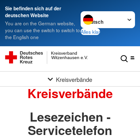
Sie befinden sich auf der
Sprache wechseln zu
deutschen Website
You are on the German website,
you can use the switch to switch to
Alles klar
the English one
Kreisverband
Witzenhausen e.V.
Kreisverbände
Kreisverbände
Lesezeichen -
Servicetelefon