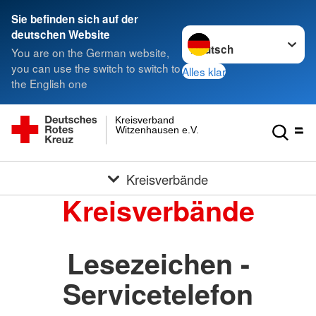
Sie befinden sich auf der
Sprache wechseln zu
deutschen Website
You are on the German website,
you can use the switch to switch to
Alles klar
the English one
Kreisverband
Witzenhausen e.V.
Kreisverbände
Kreisverbände
Lesezeichen -
Servicetelefon