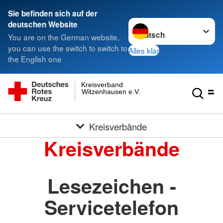
Sie befinden sich auf der
Sprache wechseln zu
deutschen Website
You are on the German website,
you can use the switch to switch to
Alles klar
the English one
Kreisverband
Witzenhausen e.V.
Kreisverbände
Kreisverbände
Lesezeichen -
Servicetelefon