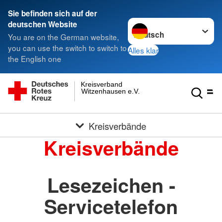
Sie befinden sich auf der
Sprache wechseln zu
deutschen Website
You are on the German website,
you can use the switch to switch to
Alles klar
the English one
Kreisverband
Witzenhausen e.V.
Kreisverbände
Kreisverbände
Lesezeichen -
Servicetelefon