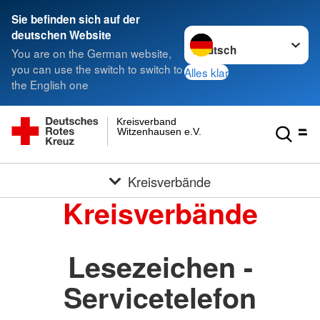
Sie befinden sich auf der
Sprache wechseln zu
deutschen Website
You are on the German website,
you can use the switch to switch to
Alles klar
the English one
Kreisverband
Witzenhausen e.V.
Kreisverbände
Kreisverbände
Lesezeichen -
Servicetelefon