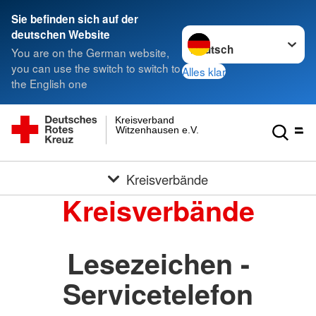
Sie befinden sich auf der
Sprache wechseln zu
deutschen Website
You are on the German website,
you can use the switch to switch to
Alles klar
the English one
Kreisverband
Witzenhausen e.V.
Kreisverbände
Kreisverbände
Lesezeichen -
Servicetelefon