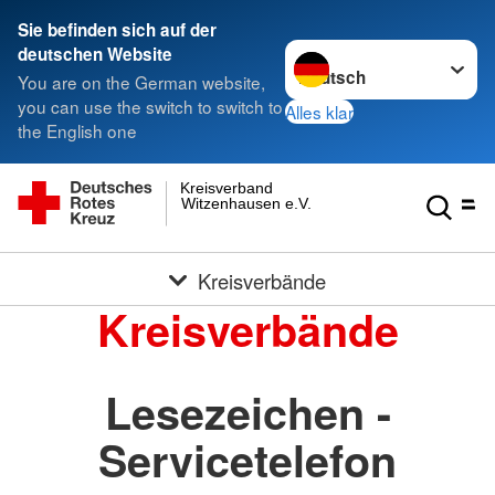
Sie befinden sich auf der
Sprache wechseln zu
deutschen Website
You are on the German website,
you can use the switch to switch to
Alles klar
the English one
Kreisverband
Witzenhausen e.V.
Kreisverbände
Kreisverbände
Lesezeichen -
Servicetelefon