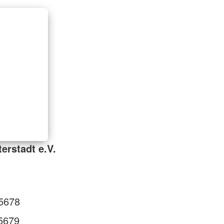
erstadt e.V.
5678
5679