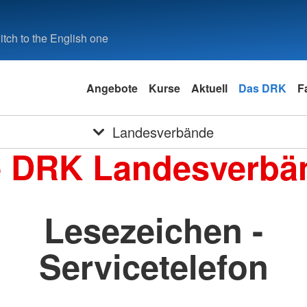
tch to the English one
Angebote
Kurse
Aktuell
Das DRK
F
Landesverbände
e DRK Landesverbä
Lesezeichen -
Servicetelefon