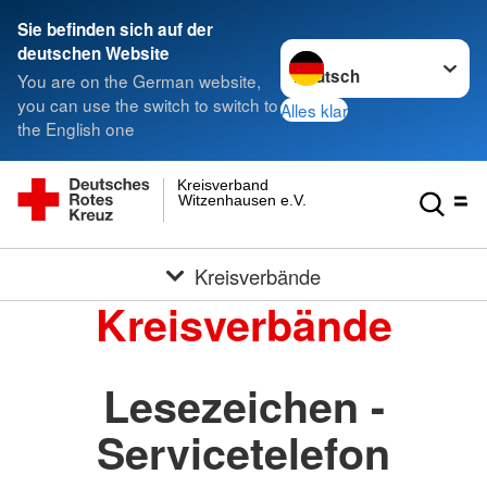
Sie befinden sich auf der
Sprache wechseln zu
deutschen Website
You are on the German website,
you can use the switch to switch to
Alles klar
the English one
Kreisverband
Witzenhausen e.V.
Kreisverbände
Kreisverbände
Lesezeichen -
Servicetelefon