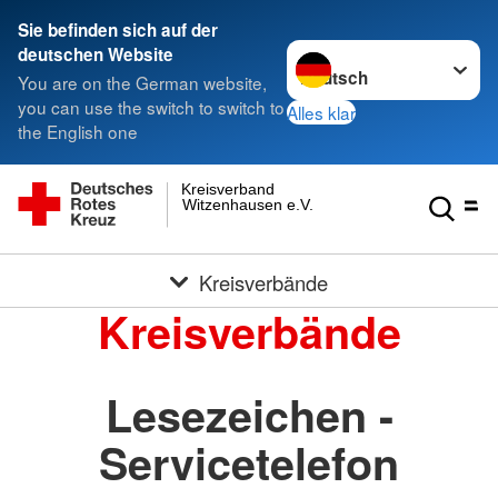
Sie befinden sich auf der
Sprache wechseln zu
deutschen Website
You are on the German website,
you can use the switch to switch to
Alles klar
the English one
Kreisverband
Witzenhausen e.V.
Kreisverbände
Kreisverbände
Lesezeichen -
Servicetelefon