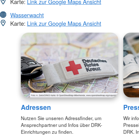
Karte:
Link zur Google Maps Ansicht
Wasserwacht
Karte:
Link zur Google Maps Ansicht
Adressen
Pres
Nutzen Sie unseren Adressfinder, um
Wir inf
Ansprechpartner und Infos über DRK-
Pressei
Einrichtungen zu finden.
DRK. In