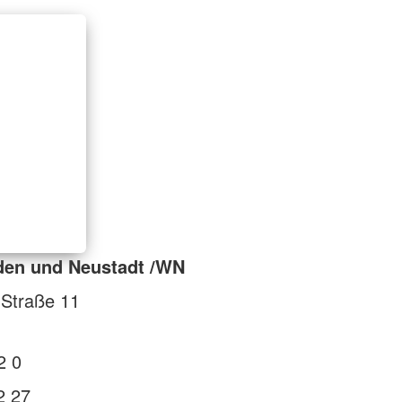
den und Neustadt /WN
-Straße 11
2 0
2 27