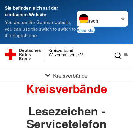
Sie befinden sich auf der
Sprache wechseln zu
deutschen Website
You are on the German website,
you can use the switch to switch to
Alles klar
the English one
Kreisverband
Witzenhausen e.V.
Kreisverbände
Kreisverbände
Lesezeichen -
Servicetelefon