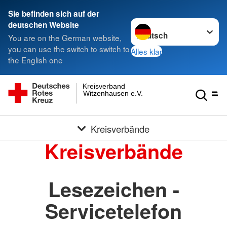
Sie befinden sich auf der
Sprache wechseln zu
deutschen Website
You are on the German website,
you can use the switch to switch to
Alles klar
the English one
Kreisverband
Witzenhausen e.V.
Kreisverbände
Kreisverbände
Lesezeichen -
Servicetelefon