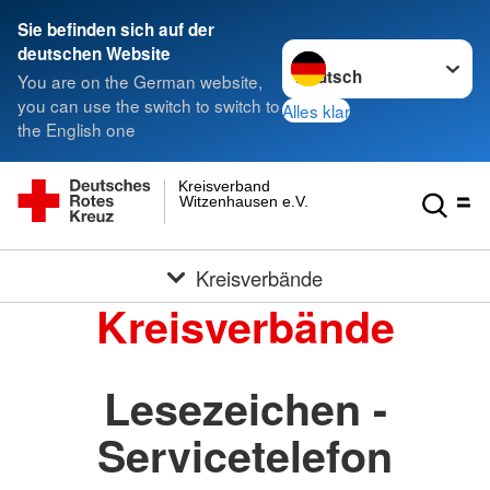
Sie befinden sich auf der
Sprache wechseln zu
deutschen Website
You are on the German website,
you can use the switch to switch to
Alles klar
the English one
Kreisverband
Witzenhausen e.V.
Kreisverbände
Kreisverbände
Lesezeichen -
Servicetelefon