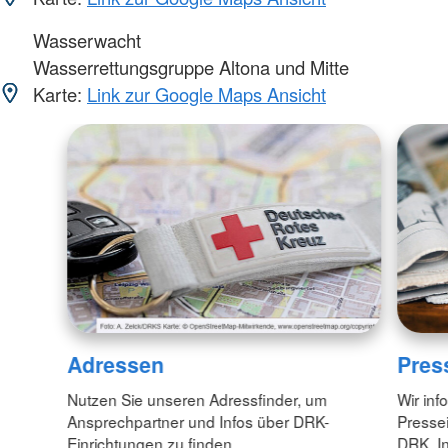
Wasserwacht
Wasserrettungsgruppe Altona und Mitte
Karte:
Link zur Google Maps Ansicht
Adressen
Pres
Nutzen Sie unseren Adressfinder, um
Wir inf
Ansprechpartner und Infos über DRK-
Pressei
Einrichtungen zu finden.
DRK. In