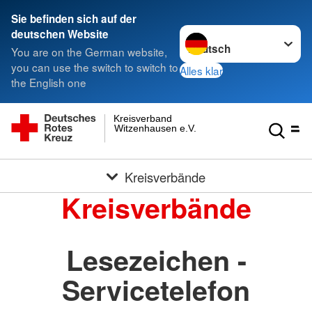
Sie befinden sich auf der
Sprache wechseln zu
deutschen Website
You are on the German website,
you can use the switch to switch to
Alles klar
the English one
Kreisverband
Witzenhausen e.V.
Kreisverbände
Kreisverbände
Lesezeichen -
Servicetelefon