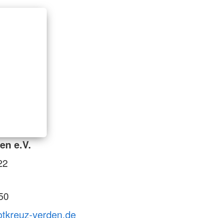
en e.V.
22
50
otkreuz-verden.de