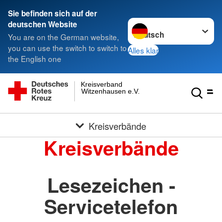
Sie befinden sich auf der
Sprache wechseln zu
deutschen Website
You are on the German website,
you can use the switch to switch to
Alles klar
the English one
Kreisverband
Witzenhausen e.V.
Kreisverbände
Kreisverbände
Lesezeichen -
Servicetelefon