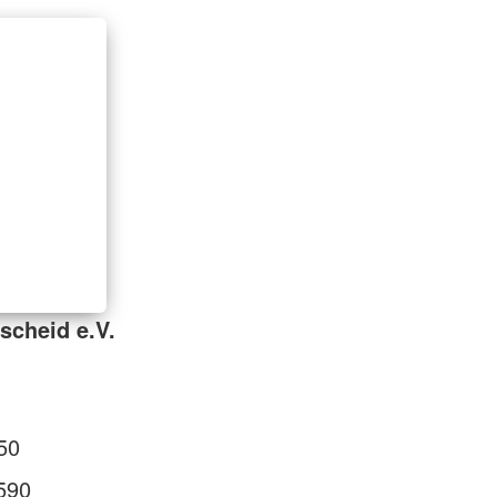
scheid e.V.
50
590