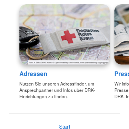
Adressen
Pres
Nutzen Sie unseren Adressfinder, um
Wir inf
Ansprechpartner und Infos über DRK-
Pressei
Einrichtungen zu finden.
DRK. In
Start