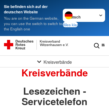
Sie befinden sich auf der
Sprache wechseln zu
deutschen Website
You are on the German website,
you can use the switch to switch to
Alles klar
the English one
Kreisverband
Witzenhausen e.V.
Kreisverbände
Kreisverbände
Lesezeichen -
Servicetelefon