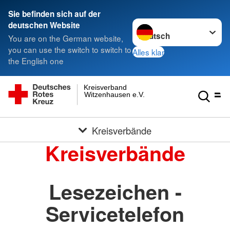
Sie befinden sich auf der
Sprache wechseln zu
deutschen Website
You are on the German website,
you can use the switch to switch to
Alles klar
the English one
Kreisverband
Witzenhausen e.V.
Kreisverbände
Kreisverbände
Lesezeichen -
Servicetelefon