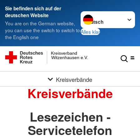
Sie befinden sich auf der
Sprache wechseln zu
deutschen Website
You are on the German website,
you can use the switch to switch to
Alles klar
the English one
Kreisverband
Witzenhausen e.V.
Kreisverbände
Kreisverbände
Lesezeichen -
Servicetelefon