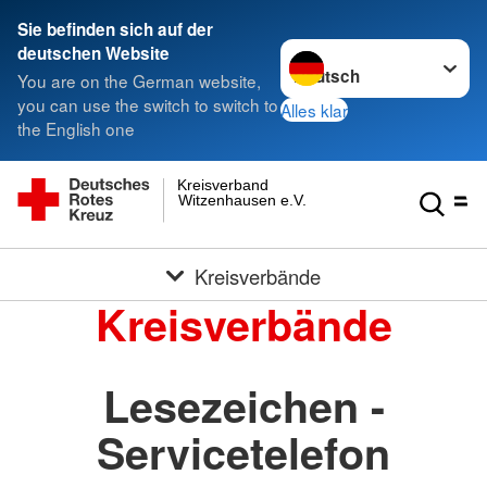
Sie befinden sich auf der
Sprache wechseln zu
deutschen Website
You are on the German website,
you can use the switch to switch to
Alles klar
the English one
Kreisverband
Witzenhausen e.V.
Kreisverbände
Kreisverbände
Lesezeichen -
Servicetelefon