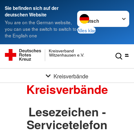
Sie befinden sich auf der
Sprache wechseln zu
deutschen Website
You are on the German website,
you can use the switch to switch to
Alles klar
the English one
Kreisverband
Witzenhausen e.V.
Kreisverbände
Kreisverbände
Lesezeichen -
Servicetelefon