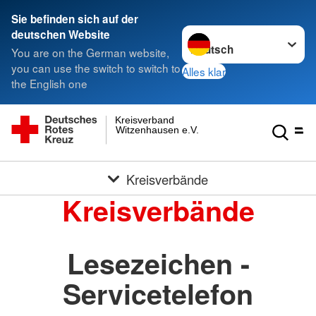
Sie befinden sich auf der
Sprache wechseln zu
deutschen Website
You are on the German website,
you can use the switch to switch to
Alles klar
the English one
Kreisverband
Witzenhausen e.V.
Kreisverbände
Kreisverbände
Lesezeichen -
Servicetelefon