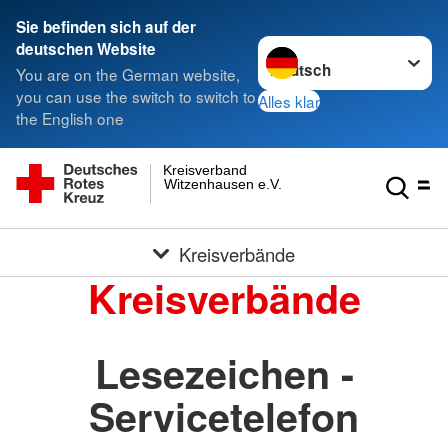
Sie befinden sich auf der
Sprache wechseln zu
deutschen Website
You are on the German website,
you can use the switch to switch to
Alles klar
the English one
Kreisverband
Witzenhausen e.V.
Kreisverbände
Kreisverbände
Lesezeichen -
Servicetelefon