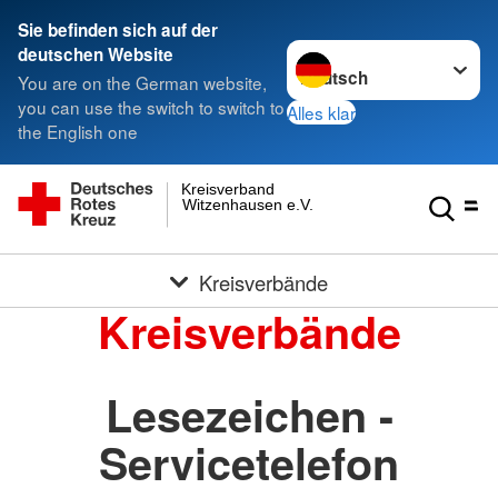
Sie befinden sich auf der
Sprache wechseln zu
deutschen Website
You are on the German website,
you can use the switch to switch to
Alles klar
the English one
Kreisverband
Witzenhausen e.V.
Kreisverbände
Kreisverbände
Lesezeichen -
Servicetelefon