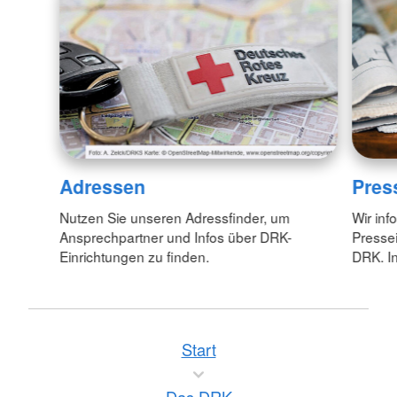
Adressen
Pres
Nutzen Sie unseren Adressfinder, um
Wir inf
Ansprechpartner und Infos über DRK-
Pressei
Einrichtungen zu finden.
DRK. In
Start