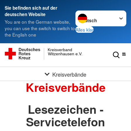
Sie befinden sich auf der
Sprache wechseln zu
deutschen Website
You are on the German website,
you can use the switch to switch to
Alles klar
the English one
Kreisverband
Witzenhausen e.V.
Kreisverbände
Kreisverbände
Lesezeichen -
Servicetelefon