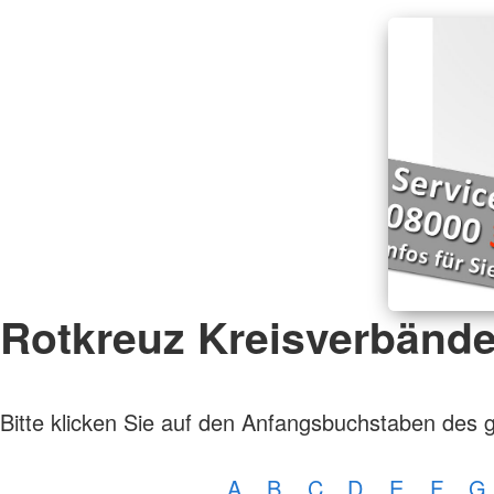
Rotkreuz Kreisverbänd
Bitte klicken Sie auf den Anfangsbuchstaben des 
A
B
C
D
E
F
G