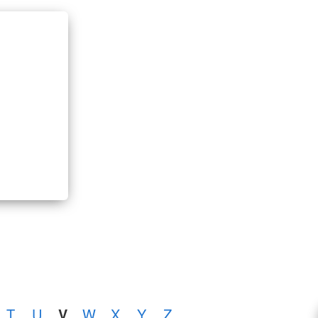
T
U
V
W
X
Y
Z