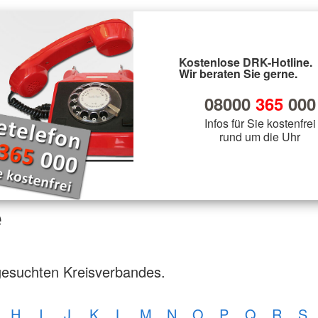
Kostenlose DRK-Hotline.
Wir beraten Sie gerne.
08000
365
000
Infos für Sie kostenfrei
rund um die Uhr
e
gesuchten Kreisverbandes.
H
I
J
K
L
M
N
O
P
Q
R
S