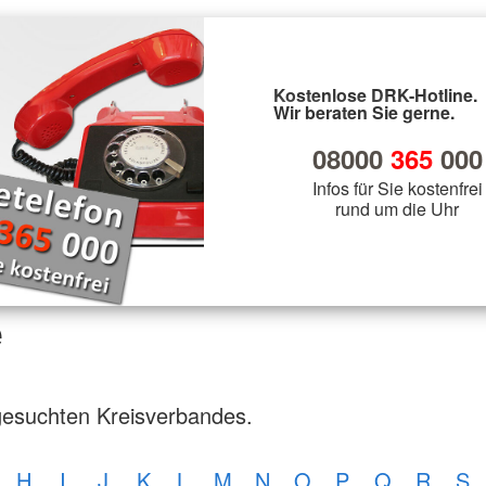
Kostenlose DRK-Hotline.
Wir beraten Sie gerne.
08000
365
000
Infos für Sie kostenfrei
rund um die Uhr
e
gesuchten Kreisverbandes.
H
I
J
K
L
M
N
O
P
Q
R
S