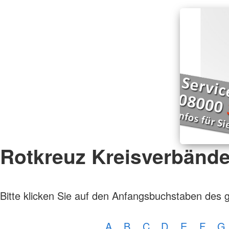
Rotkreuz Kreisverbänd
Bitte klicken Sie auf den Anfangsbuchstaben des 
A
B
C
D
E
F
G