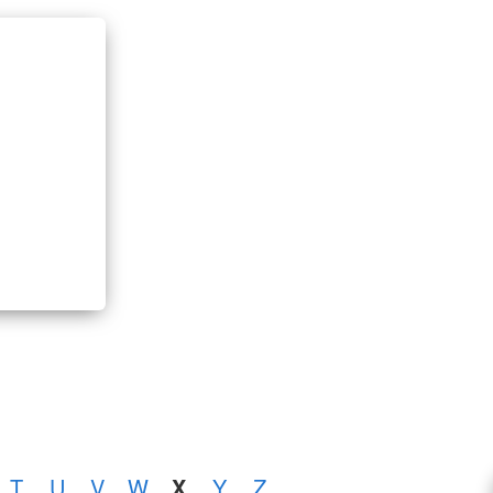
T
U
V
W
X
Y
Z