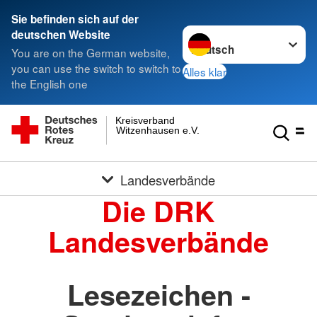
Sie befinden sich auf der
Sprache wechseln zu
deutschen Website
You are on the German website,
you can use the switch to switch to
Alles klar
the English one
Kreisverband
Witzenhausen e.V.
Landesverbände
Die DRK
Landesverbände
Lesezeichen -