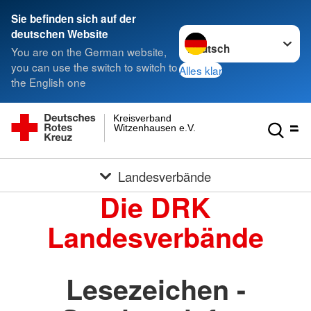
Sie befinden sich auf der
Sprache wechseln zu
deutschen Website
You are on the German website,
you can use the switch to switch to
Alles klar
the English one
Kreisverband
Witzenhausen e.V.
Landesverbände
Die DRK
Landesverbände
Lesezeichen -