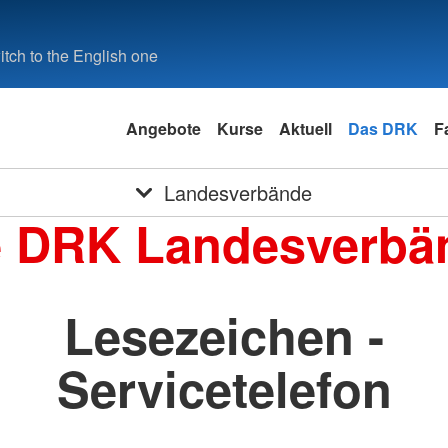
tch to the English one
Angebote
Kurse
Aktuell
Das DRK
F
Landesverbände
e DRK Landesverbä
Lesezeichen -
Servicetelefon