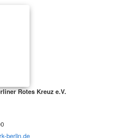
liner Rotes Kreuz e.V.
00
rk-berlin.de