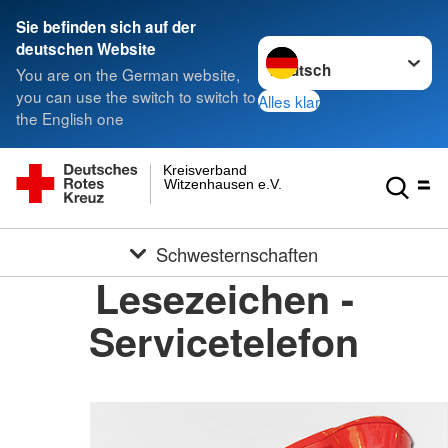
Sie befinden sich auf der
Sprache wechseln zu
deutschen Website
You are on the German website,
you can use the switch to switch to
Alles klar
the English one
Kreisverband
Witzenhausen e.V.
Schwesternschaften
Lesezeichen -
Servicetelefon