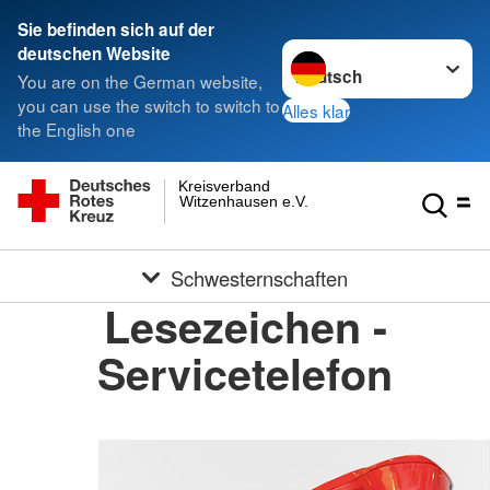
Sie befinden sich auf der
Sprache wechseln zu
deutschen Website
You are on the German website,
you can use the switch to switch to
Alles klar
the English one
Kreisverband
Witzenhausen e.V.
Schwesternschaften
Lesezeichen -
Servicetelefon