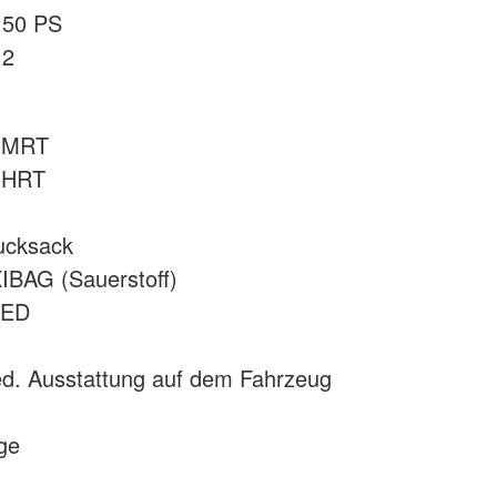
150 PS
 2
:
 MRT
 HRT
rucksack
IBAG (Sauerstoff)
AED
ed. Ausstattung auf dem Fahrzeug
ge