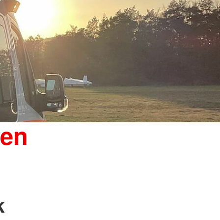
gen
k