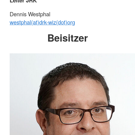
Leiter JRK
Dennis Westphal
westphal(at)drk-wiz(dot)org
Beisitzer