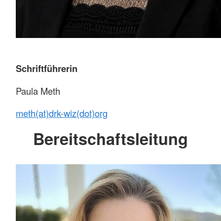
Schriftführerin
Paula Meth
meth(at)drk-wiz(dot)org
Bereitschaftsleitung