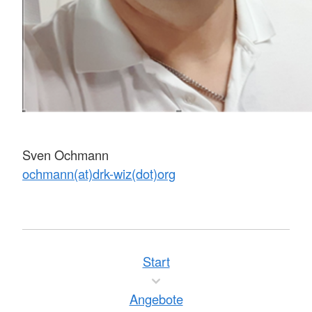
Sven Ochmann
ochmann(at)drk-wiz(dot)org
Start
Angebote