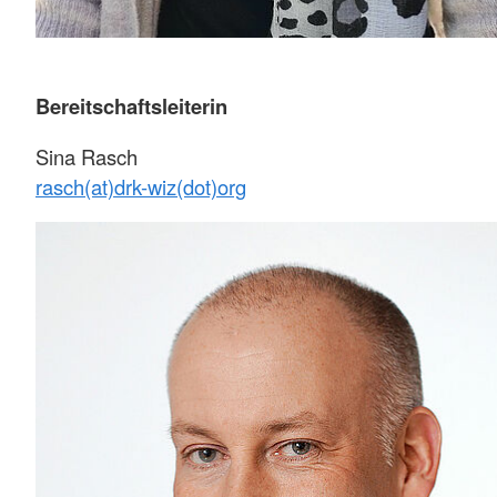
Bereitschaftsleiterin
Sina Rasch
rasch(at)drk-wiz(dot)org