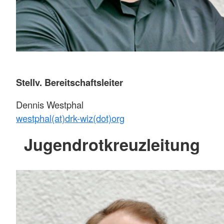
Stellv. Bereitschaftsleiter
Dennis Westphal
westphal(at)drk-wiz(dot)org
Jugendrotkreuzleitung