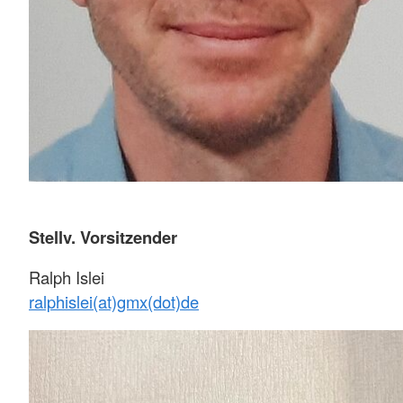
Stellv. Vorsitzender
Ralph Islei
ralphislei(at)gmx(dot)de