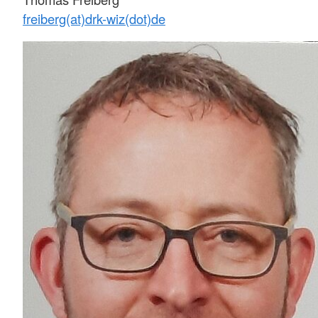
freiberg(at)drk-wiz(dot)de