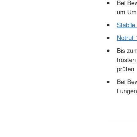
Bei Bew
um Ums
Stabile
Notruf 
Bis zum
tröste
prüfen
Bei Bew
Lungen