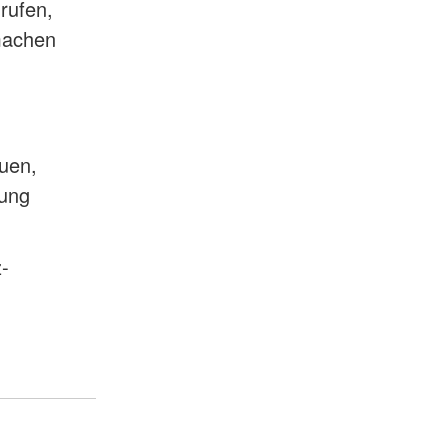
rufen,
machen
euen,
mung
-