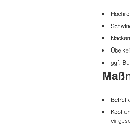
Hochro
Schwin
Nackens
Übelkei
ggf. Be
Maß
Betroff
Kopf un
einges