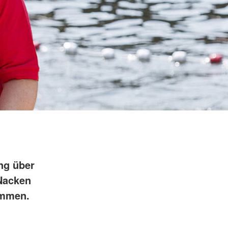
ng über
Nacken
ommen.